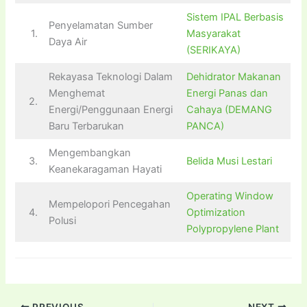
Sistem IPAL Berbasis
Penyelamatan Sumber
1.
Masyarakat
Daya Air
(SERIKAYA)
Rekayasa Teknologi Dalam
Dehidrator Makanan
Menghemat
Energi Panas dan
2.
Energi/Penggunaan Energi
Cahaya (DEMANG
Baru Terbarukan
PANCA)
Mengembangkan
3.
Belida Musi Lestari
Keanekaragaman Hayati
Operating Window
Mempelopori Pencegahan
4.
Optimization
Polusi
Polypropylene Plant
PREVIOUS
NEXT