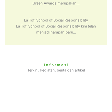
Green Awards merupakan...
La Tofi School of Social Responsibility
La Tofi School of Social Responsibility kini telah
menjadi harapan baru...
I n f o r m a s i
Terkini, kegiatan, berita dan artikel
P
P
P
P
P
a
a
a
a
a
g
g
g
g
g
e
e
e
e
e