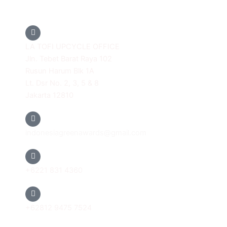
LA TOFI UPCYCLE OFFICE
Jln. Tebet Barat Raya 102
Rusun Harum Blk 1A
Lt. Dsr No. 2, 3, 5 & 8
Jakarta 12810
indonesiagreenawards@gmail.com
+6221 831 4360
+62812 9475 7524